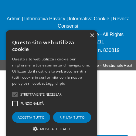
Admin
|
Informativa Privacy
|
Informativa Cookie
|
Revoca
Consensi
×
© Copyright 2026 - Pintauro Immobiliare - All Rights
Questo sito web utilizza
reserved - Part. IVA 06672491211
cookie
Iscrizione REA della CCIAA di Napoli n. 830819
Questo sito web utilizza i cookie per
migliorare la tua esperienza di navigazione.
Software gestionale immobiliare - GestionaleRe.it
Utilizzando il nostro sito web acconsenti a
tutti i cookie in conformità con la nostra
policy per i cookie.
Leggi di più
STRETTAMENTE NECESSARI
FUNZIONALITÀ
ACCETTA TUTTO
RIFIUTA TUTTO
MOSTRA DETTAGLI