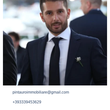
pintauroimmobiliare@gmail.com
+393339453629