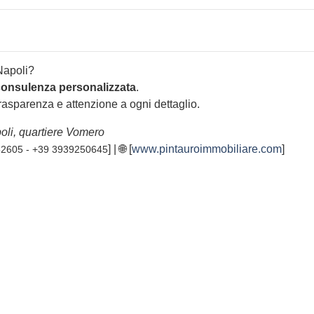
Napoli?
consulenza personalizzata
.
trasparenza e attenzione a ogni dettaglio.
oli, quartiere Vomero
] | 🌐 [
www.pintauroimmobiliare.com
]
2605 - +39 3939250645