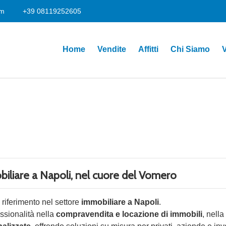
om
+39 08119252605
Home
Vendite
Affitti
Chi Siamo
V
iliare a Napoli, nel cuore del Vomero
i riferimento nel settore
immobiliare a Napoli
.
ssionalità nella
compravendita e locazione di immobili
, nella