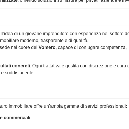
alizzate
, offrendo soluzioni su misura per privati, aziende e inve
l’idea di un giovane imprenditore con esperienza nel settore de
immobiliare moderno, trasparente e di qualità.
 sede nel cuore del
Vomero
, capace di coniugare competenza,
sultati concreti
. Ogni trattativa è gestita con discrezione e cura 
a e soddisfacente.
ntauro Immobiliare offre un’ampia gamma di servizi professionali:
i e commerciali