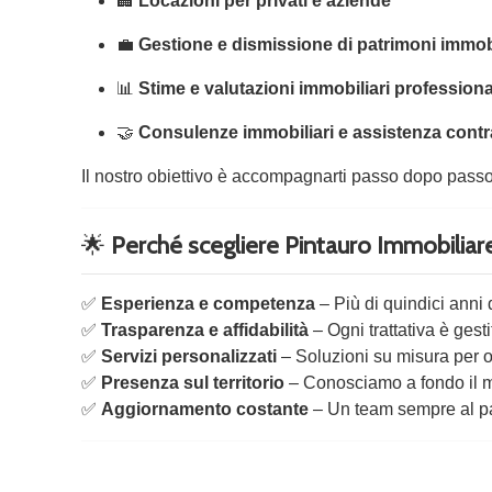
🏢
Locazioni per privati e aziende
💼
Gestione e dismissione di patrimoni immobi
📊
Stime e valutazioni immobiliari professiona
🤝
Consulenze immobiliari e assistenza contr
Il nostro obiettivo è accompagnarti passo dopo passo, 
🌟
Perché scegliere Pintauro Immobiliar
✅
Esperienza e competenza
– Più di quindici anni 
✅
Trasparenza e affidabilità
– Ogni trattativa è gest
✅
Servizi personalizzati
– Soluzioni su misura per 
✅
Presenza sul territorio
– Conosciamo a fondo il m
✅
Aggiornamento costante
– Un team sempre al pa