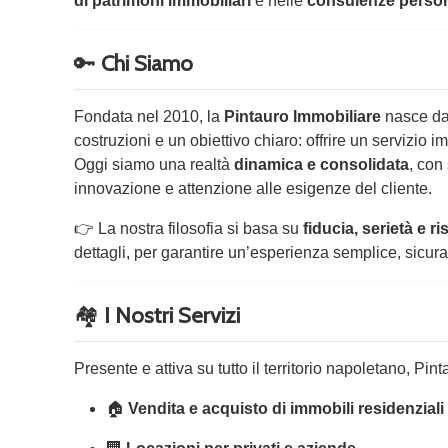
di patrimoni immobiliari
e nelle
consulenze person
🔑
Chi Siamo
Fondata nel 2010, la
Pintauro Immobiliare
nasce dal
costruzioni e un obiettivo chiaro: offrire un servizio 
Oggi siamo una realtà
dinamica e consolidata
, con
innovazione e attenzione alle esigenze del cliente.
👉 La nostra filosofia si basa su
fiducia, serietà e ri
dettagli, per garantire un’esperienza semplice, sicur
🏘️
I Nostri Servizi
Presente e attiva su tutto il territorio napoletano, Pi
🏠
Vendita e acquisto di immobili residenzial