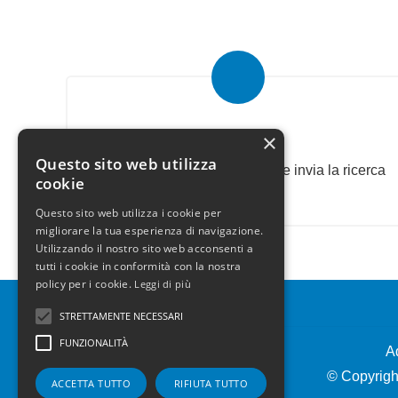
Invia la tua ricerca all'agenzia
×
Questo sito web utilizza
Descrivi l'immobile che cerchi e invia la ricerca
cookie
all'agenzia.
Questo sito web utilizza i cookie per
migliorare la tua esperienza di navigazione.
Utilizzando il nostro sito web acconsenti a
tutti i cookie in conformità con la nostra
policy per i cookie.
Leggi di più
STRETTAMENTE NECESSARI
FUNZIONALITÀ
A
© Copyright
ACCETTA TUTTO
RIFIUTA TUTTO